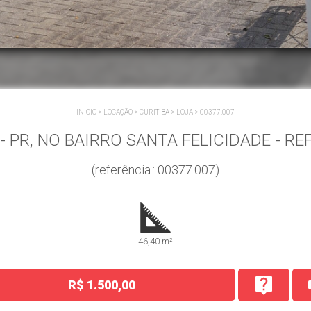
INÍCIO
>
LOCAÇÃO
>
CURITIBA
>
LOJA
>
00377.007
- PR, NO BAIRRO SANTA FELICIDADE - RE
(referência.: 00377.007)
46,40 m²
R$ 1.500,00