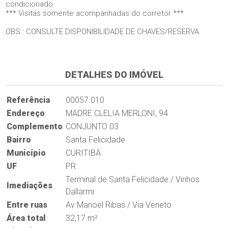
condicionado.
*** Visitas somente acompanhadas do corretor ***
OBS.: CONSULTE DISPONIBILIDADE DE CHAVES/RESERVA.
DETALHES DO IMÓVEL
Referência
00057.010
Endereço
MADRE CLELIA MERLONI, 94
Complemento
CONJUNTO 03
Bairro
Santa Felicidade
Município
CURITIBA
UF
PR
Terminal de Santa Felicidade / Vinhos
Imediações
Dallarmi
Entre ruas
Av Manoel Ribas / Via Veneto
Área total
32,17 m²