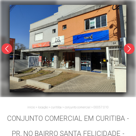
início
>
locação
>
curitiba
>
conjunto comercial
>
00057.010
CONJUNTO COMERCIAL EM CURITIBA -
PR, NO BAIRRO SANTA FELICIDADE -