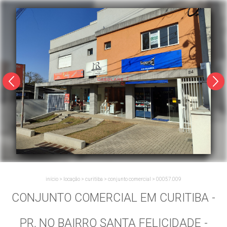
início
>
locação
>
curitiba
>
conjunto comercial
>
00057.009
CONJUNTO COMERCIAL EM CURITIBA -
PR, NO BAIRRO SANTA FELICIDADE -