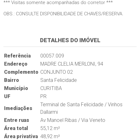
*** Visitas somente acompanhadas do corretor ***
OBS.: CONSULTE DISPONIBILIDADE DE CHAVES/RESERVA.
DETALHES DO IMÓVEL
Referência
00057.009
Endereço
MADRE CLELIA MERLONI, 94
Complemento
CONJUNTO 02
Bairro
Santa Felicidade
Município
CURITIBA
UF
PR
Terminal de Santa Felicidade / Vinhos
Imediações
Dallarmi
Entre ruas
Av Manoel Ribas / Via Veneto
Área total
55,12 m²
Área privativa
48,92 m²