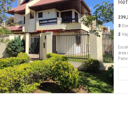
Ref
239,
3
Dor
2
Vag
Excel
área 
Parte
uma s
banhe
social e atico. Na p
churr
garagem p
madei
cerca elétrica
acess