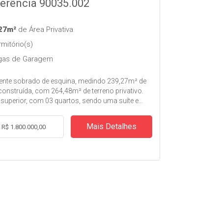
erência 90035.002
27m²
de Área Privativa
mitório(s)
as de Garagem
ente sobrado de esquina, medindo 239,27m² de
construída, com 264,48m² de terreno privativo.
 superior, com 03 quartos, sendo uma suíte e
uíte master, com armários, banheiro com
ira de hydromassagem; sala de tv; banheiro
Mais Detalhes
R$ 1.800.000,00
arte terrea, cozinha mobiliada,
asqueira, ampla sala, lavabo, lavanderia,
ara dois carros. Todas as esquadrias em
ra, piso de madeira maciça, aquecimento a gás,
, alarme. *** Excelente localização, fácil
o ao parque tingui ***